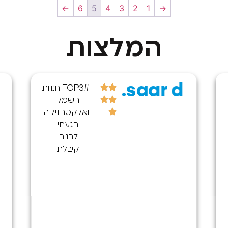
←
6
5
4
3
2
1
→
המלצות
saar d.
#TOP3_חנויות
חשמל
ואלקטרוניקה
הגעתי
לחנות
וקיבלתי
שירות נפלא
הייתה לי
בעיה בשקע
טעינה
במכשיר
הסלולרי