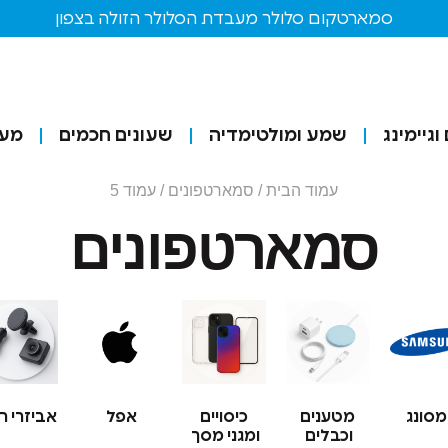
סמארטקום סלולר מעבדת הסלולר הזולה בצפון
גיימינג
שמע ומולטימדיה
שעונים חכמים
מע
עמוד הבית
/
סמארטפונים
/ עמוד 5
סמארטפונים
סונג
מטענים
כיסויים
אפל
אביזרי ר
וכבלים
ומגני מסך