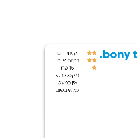
bony t.
שרית 
קניתי היום
בחנות אייפון
15 פרו
מקס. כרגע
אין כמעט
מלאי בשום
מקום בארץ
(גם
ברשתות
הגדולות)
התקשרתי
ל-100 חנויות