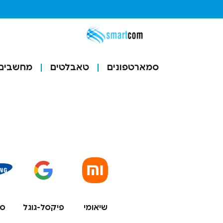
סמארטפונים
טאבלטים
מחשבים ו
שיאומי
פיקסל-גוגל
סמ