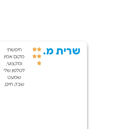
שרית מ.
קניתי היום
חיפשתי
חנות אייפון
מקום אמין
15 פרו
ומקצועי,
קס. כרגע
לטלפון שלי
אין כמעט
שמעט
לאי בשום
שבק חיים,
קום בארץ
ודרך איזי
(גם
מצאתי את
ברשתות
החנות מה
הגדולות)
שקנה אותי
התקשרתי
בעיקר זה
ל-100 חנויות
הכמות