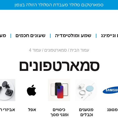
סמארטקום סלולר מעבדת הסלולר הזולה בצפון
גיימינג
שמע ומולטימדיה
שעונים חכמים
מע
עמוד הבית
/
סמארטפונים
/ עמוד 4
סמארטפונים
סונג
מטענים
כיסויים
אפל
אביזרי ר
וכבלים
ומגני מסך