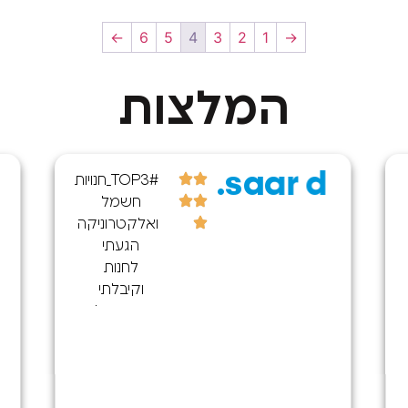
←
6
5
4
3
2
1
→
המלצות
saar d.
#TOP3_חנויות
חשמל
ואלקטרוניקה
הגעתי
לחנות
וקיבלתי
שירות נפלא
הייתה לי
בעיה בשקע
טעינה
במכשיר