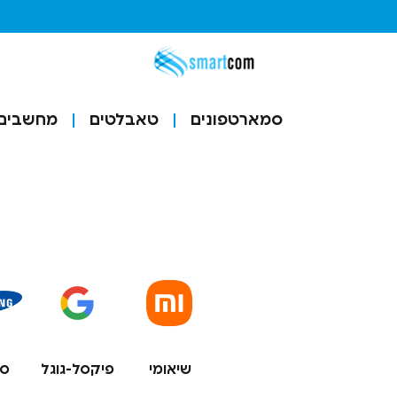
סמארטפונים
טאבלטים
מחשבים ו
שיאומי
פיקסל-גוגל
סמ