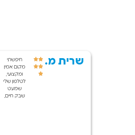
שרית מ.
קניתי היום
חיפשתי
חנות אייפון
מקום אמין
15 פרו
ומקצועי,
קס. כרגע
לטלפון שלי
אין כמעט
שמעט
לאי בשום
שבק חיים,
קום בארץ
ודרך איזי
(גם
מצאתי את
ברשתות
החנות מה
הגדולות)
שקנה אותי
התקשרתי
בעיקר זה