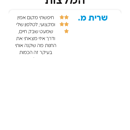
המלצות
שרית מ.
r d.
חיפשתי מקום אמין
ומקצועי, לטלפון שלי
שמעט שבק חיים,
ודרך איזי מצאתי את
החנות מה שקנה אותי
בעיקר זה הכמות
הענקית של הביקרות
החיוביות! :) אז הגעתי
וכל מה שנכתב נכון ,
מיקצועיות ישר זיהה
שהמסך הלך. הסביר
בסבלנות. הטיפול היה
מהיר חצי שעה
והטלפון היה מוכן. עוד
לקחתי בנוסף גם מגן
מסך חדש. וכיסוי
חדש וכל זה במחיר