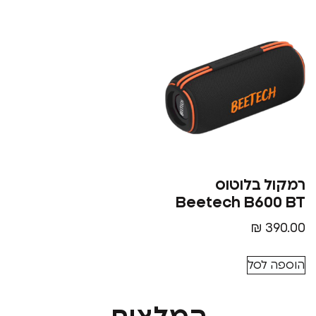
בלוטוס
Beetech B6
₪
סל