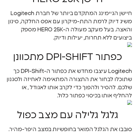
חיישן הגיימינג המתקדם ביותר של חברת Logitech
וק לרמת התת-מיקרון עם אפס החלקה, סינון
והאצה. בעל מעקב מעולה ה-HERO 25K מספק
ללא תחרות, יעילות ודיוק.
DPI-SHIF מתכוונן
Logitech עיצבו מחדש את כפתור ה-DPI-Shift כך
לבחור את התצורה המתאימה לאחיזה ולסגנון
סיר ולהפוך כדי לקרב אותו לאגודל , או
ותו בכיסוי כפתור כלול.
גל גלילה עם מצב כפול
ת הגלגל המואר בחופשיות במצב היפר-מהיר.