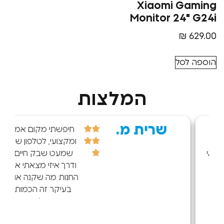
Xiaomi G
Monitor 24
₪
סל
המלצות
שרית מ.
r d.
חיפשתי מקום אמין
ומקצועי, לטלפון שלי
שמעט שבק חיים,
ודרך איזי מצאתי את
החנות מה שקנה אותי
בעיקר זה הכמות
הענקית של הביקרות
החיוביות! :) אז הגעתי