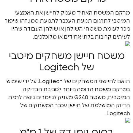
שטח האחיד מעניק לחיישן את האמצעי
לתרגום תנועת העכבר לתנועת סמן, זהו שיפור
ומת משטחי השולחן או שולחן העבודה שהיו
רובות בלתי אחידים או מלוכלכים.
ח חיישן משחקים מיטבי
של Logitech
תואם לחיישני המשחקים של Logitech. על ידי שימוש
שטח הדומה ביותר לסביבת הבדיקה
המיטבית, משטח G240 מעניק לגיימרים גישה לרמת
מושלמת של חיישן עכבר המשחקים של
Lo
סיס גומי דק של 1 מ"מ