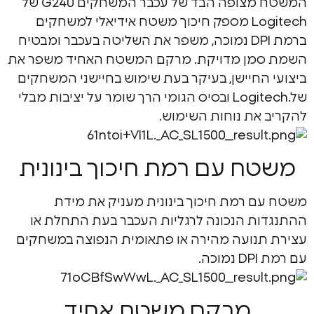
המשטח מצופה הבד של עכבר המשחקים G240 של
Logitech מספק חיכוך משטח אידיאלי למשחקים
ברמת DPI נמוכה, משפר את השליטה בעכבר ומבטיח
מן מדויקת. מרקם המשטח האחיד משפר את
החיישן, בעיקר בעת שימוש בחיישני המשחקים
של.Logitech ובסיס הגומי הרך שומר על יציבות מבלי
את נוחות השימוש.
ח עם רמת חיכוך בינונית
 רמת חיכוך בינונית מעניק את מידת
ת הנכונה לרגליות העכבר בעת התחלת או
נועה מהירה או פתאומית הנפוצה במשחקים
ה.
מרקם משטח אחיד