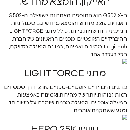
אייקון. הומצא מחדש.
ה-G502 X הוא התוספת האחרונה לשושלת ה-G502
 עוצב מחדש והומצא מחדש עם טכנולוגיות
הגיימינג החדשניות ביותר, כולל מתגי LIGHTFORCE
יים האופטיים-מכניים הראשונים של חברת
Logitech. מהירות ואמינות, כמו גם הפעלה מדויקת,
בר אחד.
מתגי LIGHTFORCE
יברידיים אופטיים-מכניים פורצי דרך שמשיגים
והות יותר של מהירות ואמינות באמצעות
ופטית. הפעלה מכנית שומרת על משוב חד
חקנים אוהבים.
חיישן HERO 25K