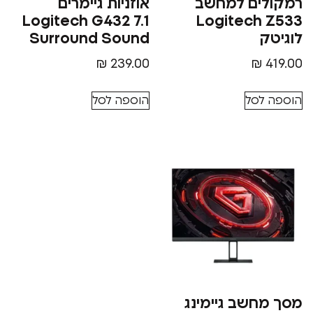
ים למחשב
אוזניות גיימרים
Logitech G432 7.1
Logitech
Surround Sound
₪
239.00
₪
סל
הוספה לסל
שב גיימינג