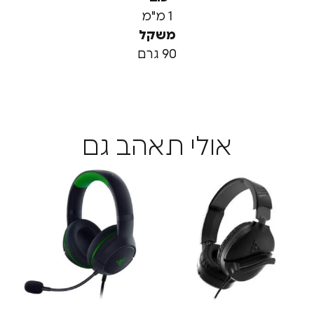
1 מ"מ
משקל
90 גרם
אולי תאהב גם