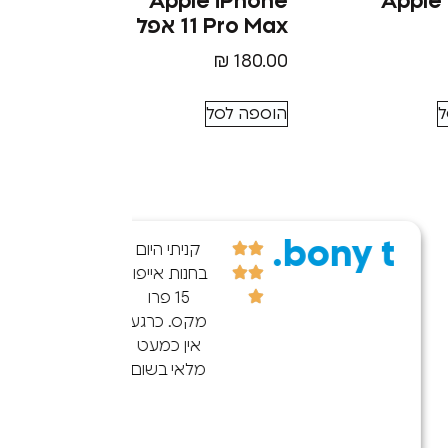
Apple iPhone
Apple
11 Pro Max אפל
₪
180.00
ל
הוספה לסל
bony t.
שרית 
קניתי היום
בחנות אייפון
15 פרו
מקס. כרגע
אין כמעט
מלאי בשום
מקום בארץ
(גם
ברשתות