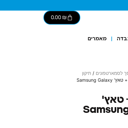
0.00
₪
בדה
מאמרים
סך לסמארטפונים
/
תיקון
/ החלפת מסך + טאץ' Samsung Galaxy
טאץ'
Samsung