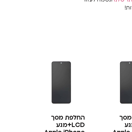
ר שלנו
ונשמח לעזור
ת!
מסך
החלפת מסך
מגע
LCD+מגע