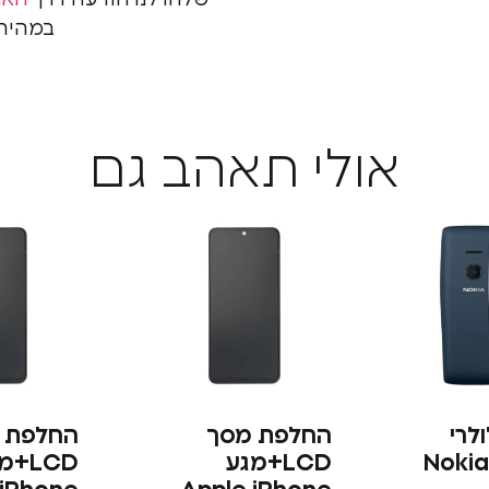
שלחו לנו הודעה דרך
האת
במהירו
אולי תאהב גם
לרי
החלפת מסך
החלפת 
Nokia
LCD+מגע
LCD+