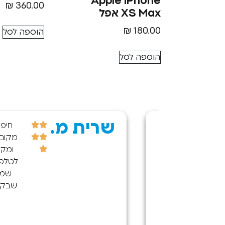
Apple iPhone
₪
360.00
XS Max אפל
₪
180.00
הוספה לסל
הוספה לסל
שרית מ.
קניתי היום
חיפשתי
חנות אייפון
מקום אמין
15 פרו
ומקצועי,
קס. כרגע
לטלפון שלי
אין כמעט
שמעט
לאי בשום
שבק חיים,
קום בארץ
ודרך איזי
(גם
מצאתי את
ברשתות
החנות מה