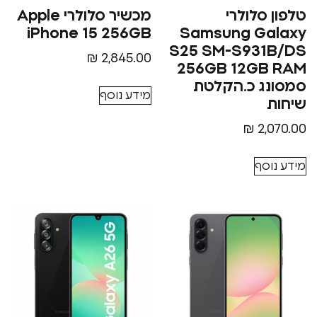
סלולרי
מכשיר סלולרי Apple
iPhone 15 256GB
Samsung G
S25 SM-S93
₪
2,845.00
256GB 12G
ג כ.הקלטת
מידע נוסף
₪
2
סף