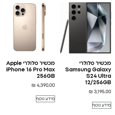
סלולרי
מכשיר סלולרי Apple
iPhone 16 Pro Max
Samsung G
256GB
S24
12/
₪
4,390.00
₪
3
מידע נוסף
סף