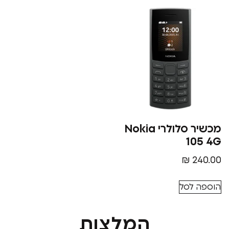
מכשיר סלולרי Nokia
1
₪
סל
המלצות