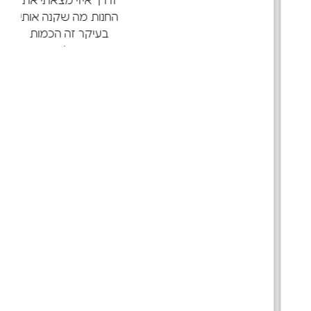
ודרך איזי מצאתי את
החנות מה שקנה אותי
בעיקר זה הכמות
הענקית של הביקרות
החיוביות! :) אז הגעתי
וכל מה שנכתב נכון ,
מיקצועיות ישר זיהה
שהמסך הלך. הסביר
בסבלנות. הטיפול היה
מהיר חצי שעה
והטלפון היה מוכן. עוד
לקחתי בנוסף גם מגן
מסך חדש. וכיסוי
חדש וכל זה במחיר
הוגן! שירות טוב ויחס
סבלני ומכבד! אין
ספק שאם אני יצטרך
בשנית יחזור לשם
שוב. בקיצור הגעתי