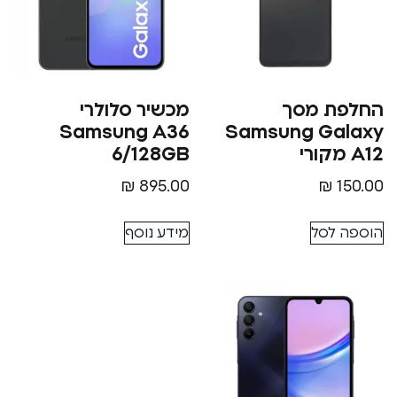
 מסך
מכשיר סלולרי
Samsung A36
Samsung G
6/128GB
₪
895.00
₪
סל
מידע נוסף