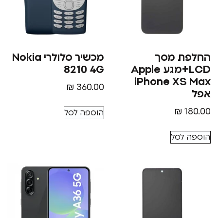
 מסך
מכשיר סלולרי Nokia
LCD+מגע Apple
8210 4G
iPhone X
₪
360.00
₪
הוספה לסל
סל