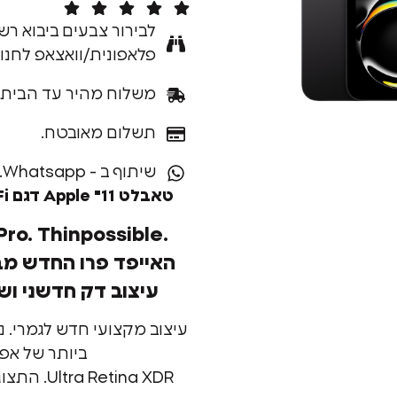
לבירור צבעים ביבוא רש
פלאפונית/וואצאפ לחנו
משלוח מהיר עד הבית.
תשלום מאובטח.
שיתוף ב - Whatsapp.
טאבלט 11" Apple דגם iPad Pro 11 M4 Wi-Fi
.iPad Pro. Thinpossible
עיצוב דק חדשני ושבב M4 מת
עיצוב מקצועי חדש לגמרי. נ
ביותר של אפל
Retina XDR