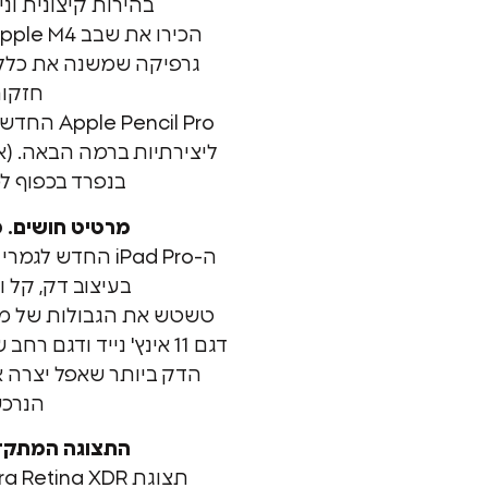
בהירות קיצונית וני
חזקות
Pencil Pro
ליצירתיות ברמה הבאה. (אי
בנפרד בכפוף למ
מרטיט חושים. מ
ה-iPad Pro החדש
בעיצוב דק, קל ונ
טשטש את הגבולות של מה
הדק ביותר שאפל יצרה א
הנרכש
התצוגה המתקד