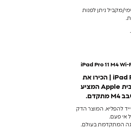
מי/מקביל ניתן לפנות
ת.
| הכירו את
האייפד פרו החדש מבית Apple המציע
קדם.
ייד להפליא. המוצר הדק
 אי פעם.
Ultra . התצוגה המתקדמת בעולם.