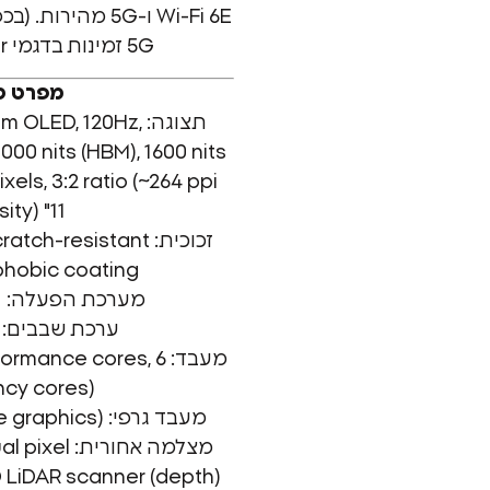
Wi-Fi 6E ו-5G מהי
5G זמינות בדגמי Cellular בלבד).
מפרט טכ
תצוגה: OLED, 120Hz
000 nits (HBM), 1600 nits
xels, 3:2 ratio (~264 ppi
ity) "11
זכוכית: h-resistant
phobic coating
מערכת הפעלה: iPadOS 17.5.1
ערכת שבבים: Apple M4
מעבד: mance cores, 6
ncy cores)
מעבד גרפי: Apple GPU (10-core graphics)
מצלמה אחורית:
 LiDAR scanner (depth)