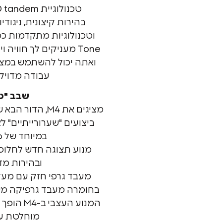
טכנולוגיית OLED tandem פורצת דרך.
בהירות קיצונית, ניגוד
Tone מעניקים לך חוויה ויזואלית שומטת לסתות.
ואתה יכול להשתמש במצב
עבודה מדויק
שבב "טי
מציגים את M4, ה
ביצועים "שערורייתיים" 
במיוחד של iPad Pro.
מנוע תצוגה חדש לחלוטי
ובהירות מד
מעבד גרפי חזק עם מעק
בחומרה מעבד גרפיקה מש
מוחלטת עבור