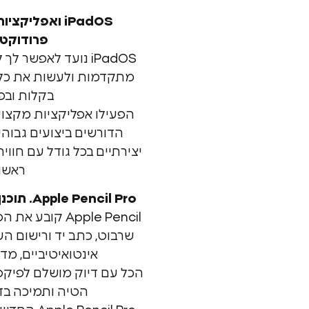
iPadOS ואפליק
פרודוקטי
iPadOS נועד לאפשר 
מתקדמות ולעשות את כל
בקלות ובפ
הפעילו אפליקציות מקצו
הדורשים ביצועים גבוהי
יצירתיים בכל גודל עם חווי
ראשון
Apple Pencil Pro. תוכנן ליצירתיות ללא גבול .
Apple Pencil קוב
שרבוט, כתב יד ורישום הע
אינטואיטיביים, מד
הכל עם דיוק מושלם לפיקסלי
הטיה ותמיכה בדח