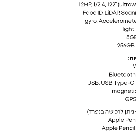
Face ID, LiDAR Scanner, 
gyro, Acceleromete
light
ות:
W
Bluetooth:
USB: USB Type-C 3
magneti
GP
 ניתן לרכישה בנפרד)