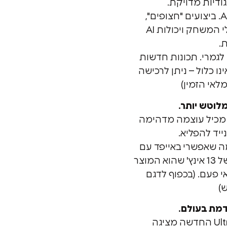
גודיות מדויקת.
הכירו את שבב Apple M4. ביצועים "חצופים",
גרפיקה שמשנה את כללי המשחק ויכולות AI
.
Apple  החדש לגמרי. תכונות חדשות
נו כלול – ניתן לרכישה
לאי הזמין)
לוטש יותר.
 לגמרי מכיל עוצמה מדהימה
ייד להפליא.
 שאפשרי באייפד עם
דגם 11 אינץ' נייד ודגם רחב של 13 אינץ' שהוא המוצר
י פעם. (בכפוף לדגם
)
מת בעולם.
תצוגת Ultra Retina XDR החדשה מציגה