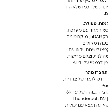
Apple החדש לגמרי מוסיף עוד יותר
ונות שלך כמו שלא היו
.
מות. פעולה.
כשיר אחד עם מערכת
מצלמות מקצועית עם סורק LiDAR, מיקרופונים
בעה רמקולים.
וידיאו 4K ProRes, קפצו לשיחת וידאו עם
לנוף, וצלם סריקות
רמטי על ידי AI.
תחברו מהר.
 חדש לגמרי של צדדיות
הפעל צגים חיצוניים ברזולוציה גבוהה של עד 6K
Thund.
שאתה נמצא עם יכולות