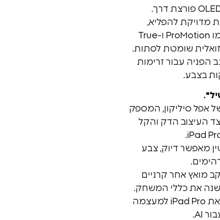
יות מדויקת להפליא,
וטכנולוגיות מתקדמות כמו ProMotion ו-True
 הפניה עבור זרימות
ות בצבע.
ל".
דור הבא של אפל סיליקון, המספק
לצד העיצוב הדק והקל
ן מאפשר דיוק, צבע
הימים.
ב מואץ אחר קרניים
נה את כללי המשחק.
המנוע העצבי ב-M4 הופך את iPad Pro למעצמה
 AI.