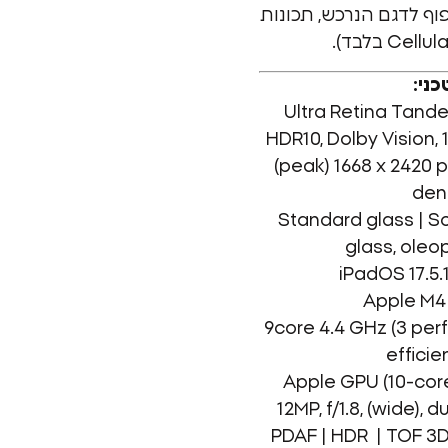
רות. (בכפוף לדגם הנרכש, תכונות
ני:
Ultra Retina Tandem ,
HDR10, Dolby Vision, 1
(peak) 1668 x 2420 pi
dens
Standard glass | Scratc
glass, oleo
9core 4.4 GHz (3 perfor
efficie
 12MP, f/1.8, (wide), dual pixel
PDAF | HDR | TOF 3D