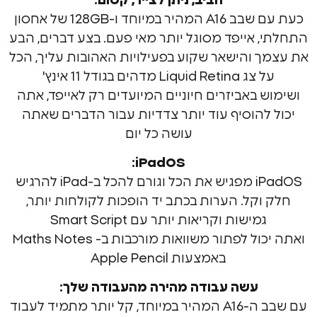
חביב, ניתן לצייר, קסום:
כעת עם שבב A16 המהיר במיוחד ו-128GB של אחסון
 אייפד מסוגל יותר מאי פעם. בצע דברים, הבע
 והישאר שקוע בפעילויות האהובות עליך, הכל
Liquid Ret מדהים בגודל 11 אינץ'
 באביזרים חיוניים המיועדים רק לאייפד, אתה
להוסיף עוד יותר צדדיות עבור הדברים שאתה
עושה כל יום
iPadOS:
iPadOS מפגיש את הכל וגורם להכל ב-iPad להרגיש
וקל. הערות בכתב יד הופכות לקולחות יותר,
גמישות וקריאות יותר עם Smart Script
ואתה יכול לפתור משוואות מורכבות ב- Maths Notes
באמצעות Apple Pencil
עשה עבודה מהירה מהעבודה שלך:
עם שבב ה-A16 המהיר במיוחד, קל יותר מתמיד לעבוד