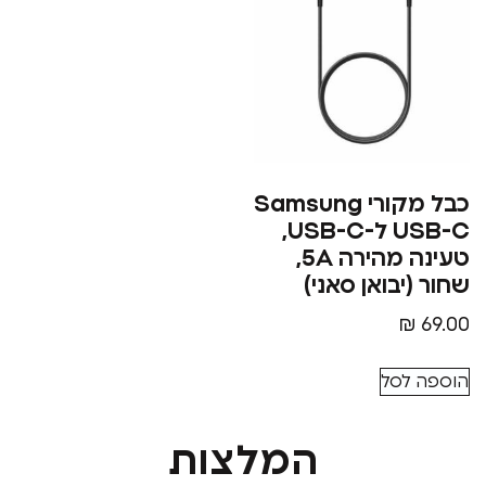
כבל מקורי Samsung
USB-C ל-USB-C,
טעינה מהירה 5A,
בואן סאני)
סל
המלצות