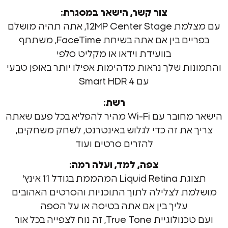
צור קשר, הישאר במסגרת:
עם מצלמת 12MP Center Stage, אתה תהיה מושלם
בפריים בין אם אתה בשיחת FaceTime, משתתף
בוועידת וידאו או מקליט סלפי
ת שלך נראות מדהימות אפילו יותר באופן טבעי
עם Smart HDR 4
רשת:
הישאר מחובר עם Wi-Fi מהיר להפליא בכל פעם שאתה
את זה כדי לגלוש באינטרנט, לשחק משחקים,
להזרים סרטים ועוד
צפה, למד, ועלה רמה:
תצוגת Liquid Retina המהממת בגודל 11 אינץ'
 לצלילה לתוך התוכניות והסרטים האהובים
עליך בין אם אתה בטיסה או על הספה
True To, זה נוח לצפייה בכל אור