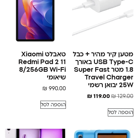
יר מהיר + כבל
טאבלט Xiaomi
USB Type-C באורך
Redmi Pad 2 11
1.8 מטר Super Fast
8/256GB Wi-Fi
Travel Ch
שיאומי
₪
990.00
₪
119.00
₪
הוספה לסל
סל