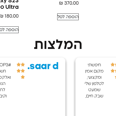
xy S23
₪
370.00
Ultra סמסונג
₪
180.00
הוספה לסל
הוספה לס
המלצות
saar d.
#TOP3_חנויות
חשמל
ואלקטרוניקה
הגעתי
לחנות
וקיבלתי
שירות נפלא
הייתה לי
בעיה בשקע