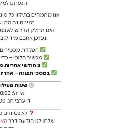
הגעתם למקום
אנו מתמחים בתיקון כל סוג
זמינות גבוהה ו
ואם החלק הדרוש לא במלא
ונעדכן אתכם מיד לגבי ז
הפקדת מכשירים ב
מכשיר חלופי – כדי
3 חודשי אחריות מלאים על כל תיקון
במסכי תצוגה – אחריות
שעות פעילו
א'–ה': 10:00–19:00
ו' וערבי חג: 09:00–12:30
לא בטוחים 
שלחו לנו הודעה דרך
האת