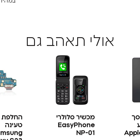
במהירו
אולי תאהב גם
סך
מכשיר סלולרי
‏החלפת
ע
EasyPhone
טעינה
amsung
NP-01
Appl