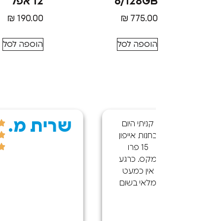
6/128GB
12 אפל
₪
190.00
₪
775.00
הוספה לסל
הוספה לסל
שרית מ.
קניתי היום
חיפשתי
חנות אייפון
מקום אמין
15 פרו
ומקצועי,
קס. כרגע
לטלפון שלי
אין כמעט
שמעט
לאי בשום
שבק חיים,
קום בארץ
ודרך איזי
(גם
מצאתי את
ברשתות
החנות מה