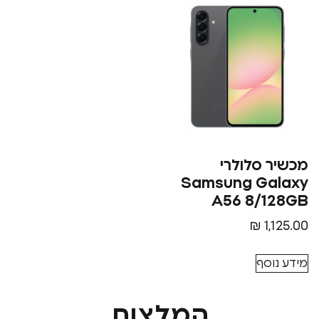
סלולרי
Samsung G
A56 8/
₪
סף
המלצות