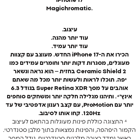
iPhone 17
.Magichromatic
עיצוב.
עוד יותר מהנה.
עוד יותר עמיד.
הכירו את ה-iPhone 17 החדש. מעוצב עם קצוות
ים, מסגרות דקות יותר וחומרים עמידים כמו
Ceramic Shi בחזית –
הוא נראה ונשאר
תוכלו לראות ולעשות יותר מכל מה שאתם
אוהבים על מסך Super Retina XDR בגודל ‎6.3
מגלילה חלקה יותר ומשחקים סוחפים
Pr,
עם קצב רענון אדפטיבי של עד
‎120Hz. קחו אותו לסיבוב.
תצוגה כוללת פינות מעוגלות בהתאם לעיצוב
יפהפה, והפינות נמצאות בתוך מלבן סטנדרטי.
נמדד כצורה מלבנית סטנדרטית, גודל המסך