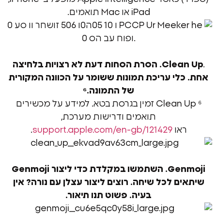
Clea
הסרת הסחות דעת לא רצויות בלחיצה
לי עריכת תמונות ששומר על הכוונה המקורית
של התמונה.⁶
⁶ Clean Up זמין בגרסת בטא. למידע על מכשירים
תואמים ודרישות מערכת,
או
support.apple.com/en-gb/121429
.
Gen
השתמשו במקלדת כדי ליצור Genmoji
 לכל שיחה. רוצים ליצור עצלן עם נורה? אין
בעיה. פשוט תנו תיאור.