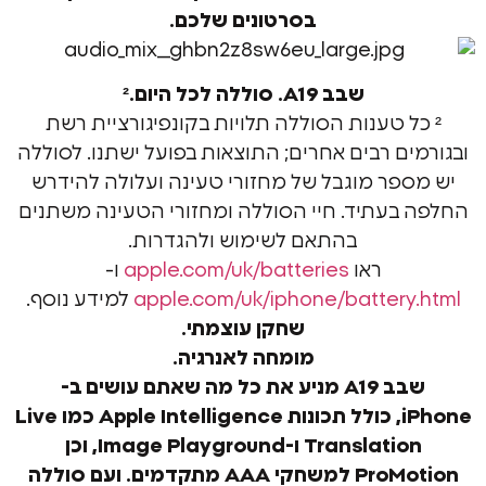
בסרטונים שלכם.
שבב A19. סוללה לכל היום.
²
ל טענות הסוללה תלויות בקונפיגורציית רשת
ם רבים אחרים; התוצאות בפועל ישתנו. לסוללה
פר מוגבל של מחזורי טעינה ועלולה להידרש
בעתיד. חיי הסוללה ומחזורי הטעינה משתנים
בהתאם לשימוש ולהגדרות.
ראו
apple.com/uk/batteries
ו-
apple.com/uk/iphone/batter
למידע נוסף.
שחקן עוצמתי.
מומחה לאנרגיה.
 A19
מניע את כל מה שאתם עושים ב-
כולל תכונות Apple Intelligence כמו Live
Translation ו-Image Playground, וכן
 AAA מתקדמים. ועם
סוללה