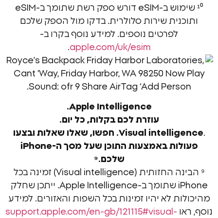
¹⁰ שימוש ב-eSIM דורש ספק רשת שתומך ב-eSIM
נית שירות סלולרית. בדקו מול הספק שלכם
לפרטים נוספים. למידע נוסף בקרו ב-
.
apple.com/uk/esim
Apple Intelligence.
עוזרת לכם בקלות, כל יום.
Visual intellig
חפשו, שאלו שאלות ובצעו
פעולות באמצעות התוכן שעל מסך ה-iPhone
שלכם.⁹
⁹ הבינה החזותית (Visual intelligence) זמינה בכל
iPhone שתומך ב-Apple Intelligence. ייתכן שחלק
ת לא יהיו זמינות בכל השפות והאזורים. למידע
ו
‎support.apple.com/en-gb/121115#visual-