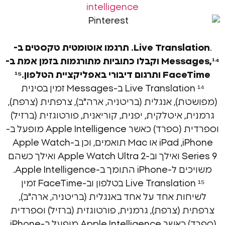
intelligence
Live Transla
תרגמו אוטומטית טקסטים ב-
Messages,¹⁴ וקבלו כתוביות מתורגמות בזמן אמת ב-
רי באפליקציית הטלפון.¹⁵
¹⁴ Live Translation ב-Messages זמין בסינית
), אנגלית (בריטניה, ארה"ב), צרפתית (צרפת),
 איטלקית, יפנית, קוריאנית, פורטוגזית (ברזיל)
וספרדית (ספרד) כאשר Apple Intelligence מופעל ב-
iPhone, ‏iPad או ‏Mac תואמים, וכן ב-Apple Watch
Series 9 ואילך וב-Apple Watch Ultra 2 ואילך כשהם
ב-Apple Intelligence.
¹⁵ Live Translation בטלפון וב-FaceTime זמין
ות אחד על אחד באנגלית (בריטניה, ארה"ב),
 (צרפת), גרמנית, פורטוגזית (ברזיל) וספרדית
(ספרד) כאשר Apple Intelligence מופעל ב-iPhone,