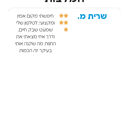
שרית מ.
r d.
חיפשתי מקום אמין
ומקצועי, לטלפון שלי
שמעט שבק חיים,
ודרך איזי מצאתי את
החנות מה שקנה אותי
בעיקר זה הכמות
הענקית של הביקרות
החיוביות! :) אז הגעתי
וכל מה שנכתב נכון ,
מיקצועיות ישר זיהה
שהמסך הלך. הסביר
בסבלנות. הטיפול היה
מהיר חצי שעה
והטלפון היה מוכן. עוד
לקחתי בנוסף גם מגן
מסך חדש. וכיסוי
חדש וכל זה במחיר