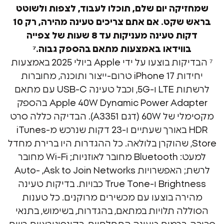
קה יום שלם,
תוכלו לעבוד, לצפות ולשוטט
שקט. אם אתם צריכים טעינה מהירה, רק
10
דקות טעינה מעניקות עד 8 שעות של צפייה
ווידאו
באמצעות מתאם בהספק גבוה.⁷
⁷ הבדיקות בוצעו על ידי Apple ביולי 2025 באמצעות
יחידות iPhone 17 טרום-ייצור ותוכנה, מחוברות
לרשתות LTE ו-5G, וכבל טעינה USB-C עם מתאם
Apple 40W Dynamic Power Adapter בהספק
מקסימלי של 60W (דגם A3351). הבדיקה כללה סרט
HDR באורך שעתיים ו-23 דקות שנרכש מ-iTunes
Stor, שהוקרן בלולאה. כל ההגדרות היו ברירת מחדל
למעט: Bluetooth מחובר לאוזניות; Wi-Fi מחובר
לרשת; האפשרויות Ask to Join Networks, ‏Auto-
Brightness ו-True Tone כבויות. בדיקות טעינה
ה בוצעו עם מכשירים מרוקנים. כל טענות
ה תלויות במתאם, בהגדרות, בשימוש, בתנאי