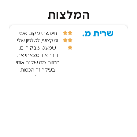
המלצות
שרית מ.
r d.
חיפשתי מקום אמין
ומקצועי, לטלפון שלי
שמעט שבק חיים,
ודרך איזי מצאתי את
החנות מה שקנה אותי
בעיקר זה הכמות
הענקית של הביקרות
החיוביות! :) אז הגעתי
וכל מה שנכתב נכון ,
מיקצועיות ישר זיהה
שהמסך הלך. הסביר
בסבלנות. הטיפול היה
מהיר חצי שעה
והטלפון היה מוכן. עוד
לקחתי בנוסף גם מגן