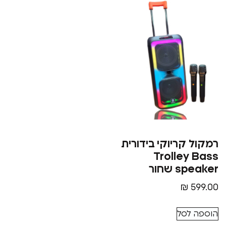
קריוקי בידורית
Trolle
שחור
₪
סל