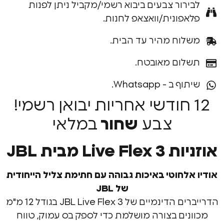
רור צבעים ביבוא רשמי/מקביל ניתן לפנות
פונית/וואצאפ לחנות.
וח מהיר עד הבית.
ום מאובטח.
ב - Whatsapp.
1 חודשי אחריות יבואן רשמי!
צבע
שחור
במלאי
Liv מבית JBL
לחוטי באיכות גבוהה עם חתימת צליל הייחודית
של JBL
הדרייברים הדינמיים של JBL Live Flex 3 בגודל 12 מ"מ
ים בצורה מושלמת כדי לספק בס עמוק, טווח