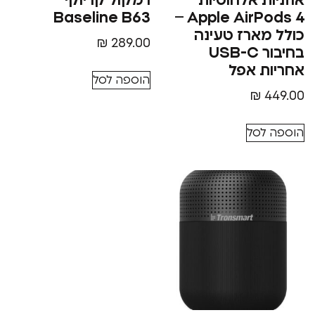
ת אלחוטיות
רמקול קריוקי
Baseline B63
Apple AirPods 4 –
ארז טעינה
₪
289.00
בחיבור USB-C
 אפל
הוספה לסל
₪
סל