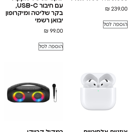
עם חיבור USB-C,
₪
בקר שליטה ומיקרופון
יבואן רשמי
סל
₪
99.00
הוספה לסל