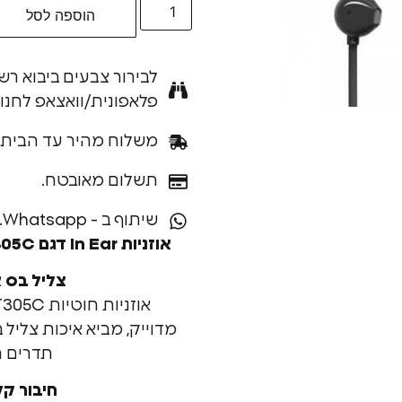
הוספה לסל
לבירור צבעים ביבוא רש
פלאפונית/וואצאפ לחנו
משלוח מהיר עד הבית.
תשלום מאובטח.
שיתוף ב - Whatsapp.
אוזניות In Ear דגם Tune T305C מבית JBL.
צליל בס א
מדוייק, מביא איכות צליל 
תדרים ר
חיבור קל 