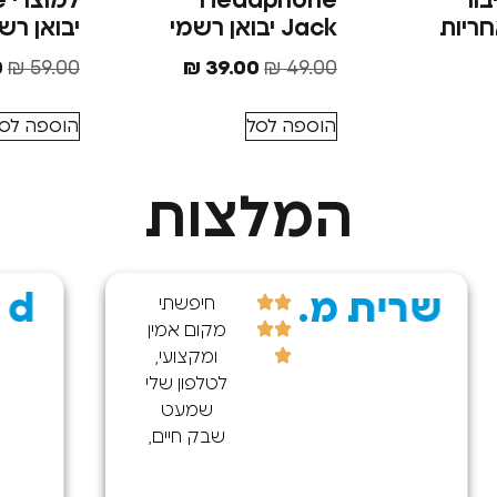
בור
Headphone
למ
US אחריות
Jack יבואן רשמי
יבואן רש
0
₪
59.00
₪
39.00
₪
49.00
הוספה לסל
הוספה לס
המלצות
saar d.
#TOP3_חנויות
חשמל
ואלקטרוניקה
הגעתי
לחנות
וקיבלתי
שירות נפלא
הייתה לי