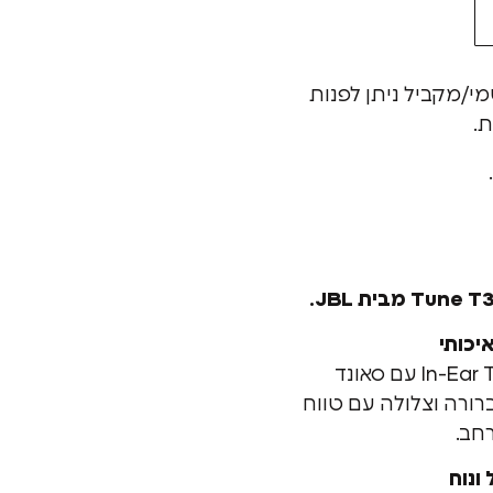
מי/מקביל ניתן לפנות
ת.
יכותי
אוזניות חוטיות In-Ear T305C עם סאונד
ברורה וצלולה עם טווח
חב.
ונוח