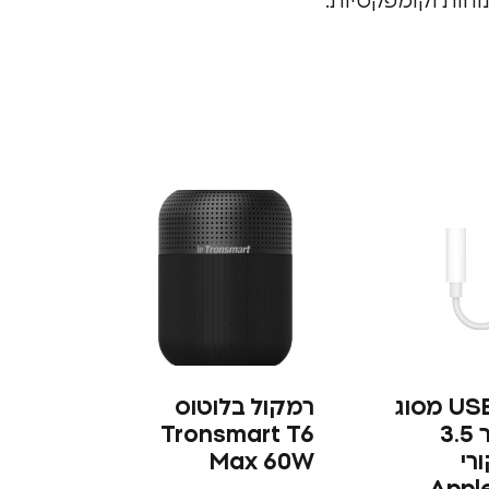
נוחות וקומפקטיות.
מתאם USB מסוג
רמקול בלוטוס
C לחיבור 3.5
Tronsmart T6
רי
Max 60W