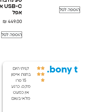
טעינה בחי
B-C
הוספה לסל
אפל
₪
449.00
הוספה לסל
שרית מ.
קניתי היום
חיפשתי
חנות אייפון
מקום אמין
15 פרו
ומקצועי,
קס. כרגע
לטלפון שלי
אין כמעט
שמעט
לאי בשום
שבק חיים,
קום בארץ
ודרך איזי
(גם
מצאתי את