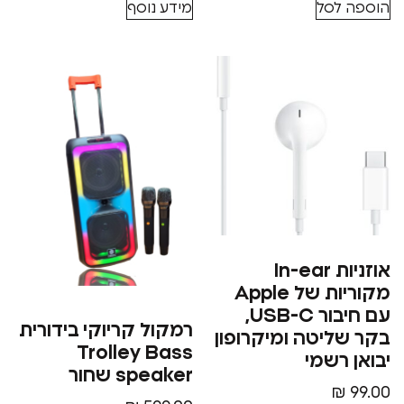
סל
מידע נוסף
אוזניות In-ear
מקוריות של Apple
עם חיבור USB-C,
רמקול קריוקי בידורית
יטה ומיקרופון
Trolley Bass
רשמי
speaker שחור