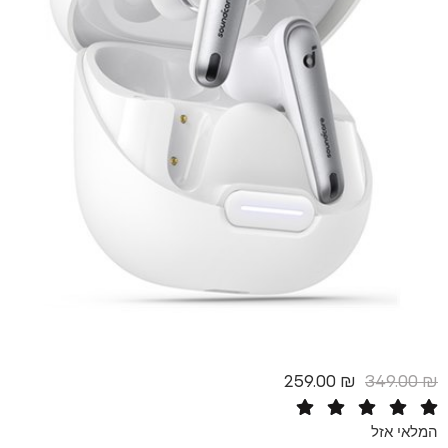
259.00
₪
3