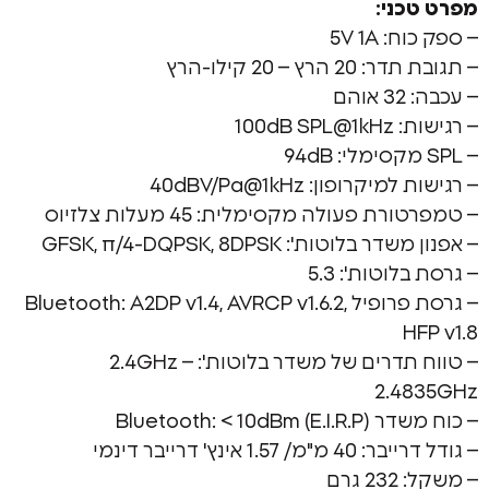
ני:
5V 1A
 – 20 קילו-הרץ
ם
100d
רופון: 40dBV/Pa@1kHz
 פעולה מקסימלית: 45 מעלות צלזיוס
וטות': GFSK, π/4-DQPSK, 8DPSK
וטות': 5.3
– גרסת פרופיל Bluetooth: A2DP v1.4, AVRCP v1.6.2,
– טווח תדרים של משדר בלוטות': 2.4GHz –
2.4
Bluetooth: < )
1 אינץ' דרייבר דינמי
רם