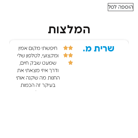
סל
המלצות
שרית מ.
r d.
חיפשתי מקום אמין
ומקצועי, לטלפון שלי
שמעט שבק חיים,
ודרך איזי מצאתי את
החנות מה שקנה אותי
בעיקר זה הכמות
הענקית של הביקרות
החיוביות! :) אז הגעתי
וכל מה שנכתב נכון ,
מיקצועיות ישר זיהה
שהמסך הלך. הסביר
בסבלנות. הטיפול היה
מהיר חצי שעה