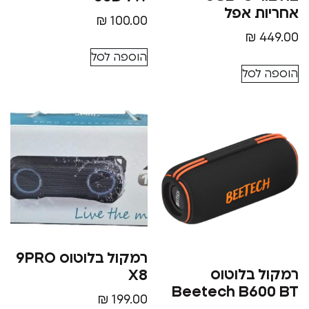
 אפל
₪
100.00
₪
הוספה לסל
סל
רמקול בלוטוס 9PRO
בלוטוס
X8
Beetech B6
₪
199.00