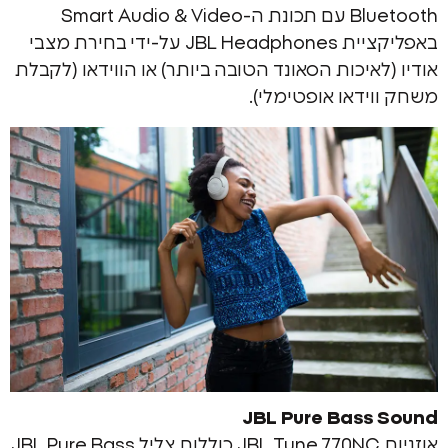
Bluetooth עם תכונת ה-Smart Audio & Video
באפליקציית JBL Headphones על-ידי בחירת מצבי
איכות הסאונד הטובה ביותר) או הווידאו (לקבלת
דאו אופטימלי).
JBL Pure Bass
אוזניות JBL Tune 770NC כוללות צליל JBL Pure Bass