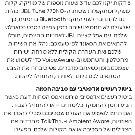
5 דקות יקנו לכם עד 3 שעות נוספות של מוזיקה. קלות
משקל ומתקפלות שטוח, ה-JBL Tune 770NC יכולות
גם להתחבר לשני התקני Bluetooth בו זמנית, כך
 לא תחמיצו שיחה בזמן צפייה בסרט בטאבלט
שלכם. עם אפליקציית JBL לאוזניות החינמית, תוכלו
ם את הסאונד לפי טעמכם. נהלו את השיחות
ם ואת העוזרת הקולית ללא טרחה, ישירות
מהטלפון, והשתמשו ב-VoiceAware כדי לשמוע את
בזמן כשאתם מדברים. פשוט בחרו את הצבע
אים לכם ביותר לאווירה, והתחילו ליהנות.
עשים אדפטיבי עם סביבה חכמה
עשים אדפטיבי פירושו אפס הסחות דעת כאשר
מן להתמקד בלימודים – או להתחיל לעבוד.
ו לשמוע את העולם שסביבכם מבלי להסיר את
האוזניות, Ambient Aware ו-TalkThru מחדדים את
 של הסביבה או את הקולות שלכם. הפעילו