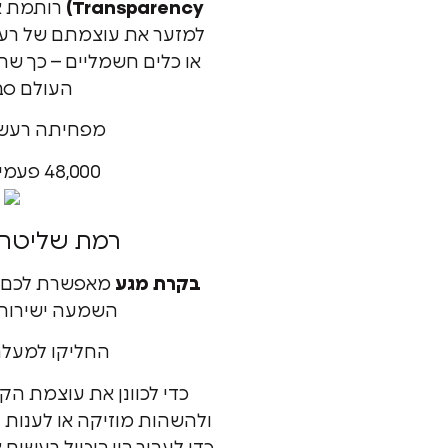
Transparency)
למזער את עוצמתם של רעש
או כלים חשמליים – כך שת
העולם סב
מפחיתה רעש 
48,000 פעמים בשנייה.
רמת שליטה
בקרת מגע
מאפשרת לכם ל
השמעה ישירות 
החליקו למעלה
כדי לכוונן את עוצמת הקו
ולהשהות מוזיקה או לענות ו