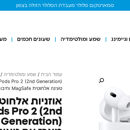
סמארטקום סלולר מעבדת הסלולר הזולה בצפון
גיימינג
שמע ומולטימדיה
שעונים חכמים
מע
עמוד הבית
/
שמע ומולטימדיה
/
טעינה אלחוטית MagSafe וחיבור USB-C אחריות אפל
ds Pro 2 (2nd
n