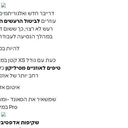
דרייבר חדש ואלגוריתמי
עוזרים
לביטול הרעשים ה
רעש לא רצוי, כך ששום ד
במהלך הנסיעה לעבודה 
להיות בפ
כעת עם גודל XS קטן במיוחד,
טיפים לאוזניים מסיליקון
כלו
רחב יותר של אוזני
איטום אק
Pro במקומן.