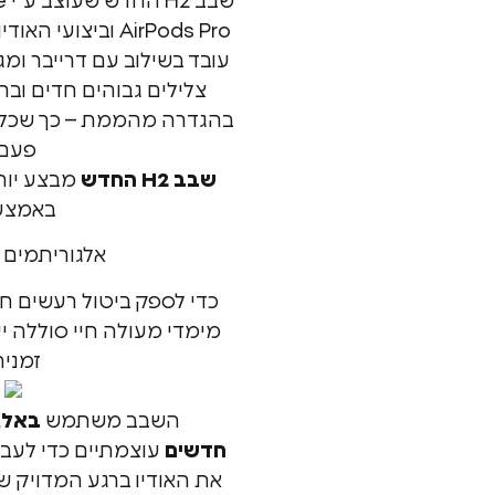
AirPods Pro וביצו
עובד בשילוב עם דרייבר ומ
צלילים גבוהים חדים ובר
בהגדרה מהממת – כך שכל צ
פעם.
שבב H2 החדש
מבצע יות
באמצע
אלגוריתמים 
כדי לספק ביטול רעשים חכ
מימדי מעולה חיי סוללה יע
זמנית
השבב משתמש
באלג
חדשים
עוצמתיים כדי לעבד 
את האודיו ברגע המדויק ש