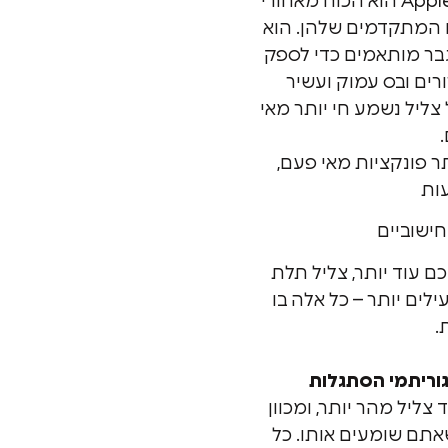
שבב H2 החדש שעוצב ע"י Apple הוא הכוח מאחורי
עי האודיו המתקדמים שלהן. הוא
גבר מותאמים כדי לספק
ורים ובס עמוק ועשיר
ליל נשמע חי יותר מאי
ר פונקציות מאי פעם,
ות
חישוביים
ם עוד יותר, צליל תלת
ילים יותר – כל אלה בו
.
וריתמי הסתגלות
צליל מהר יותר, ומכוון
אתם שומעים אותו. כל