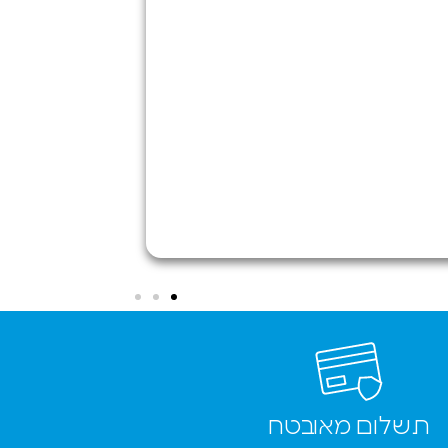
אחרון.
השארתי
את
המכשיר
ותוך מספר
שעות
המכשיר
חזר מתוקן.
בנוסף יצאתי
גם עם מגן
מסך
לטאבלט
שלי והנציג
בסניף גם
שם את
המגן מסך
בצורה
מושלמת.
תשלום מאובטח
לסיכום