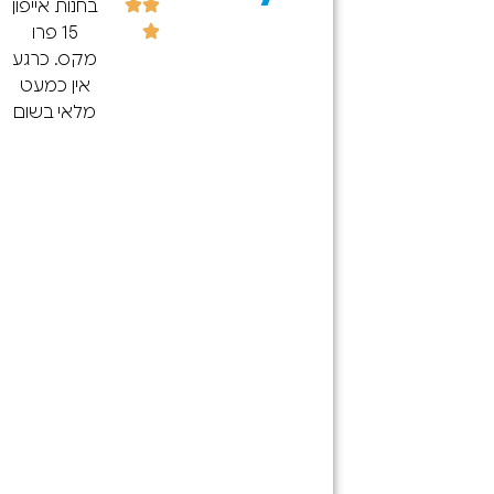
חשמל
בחנות אייפון
אלקטרוניקה
15 פרו
הגעתי
מקס. כרגע
לחנות
אין כמעט
וקיבלתי
מלאי בשום
ירות נפלא
מקום בארץ
הייתה לי
(גם
עיה בשקע
ברשתות
טעינה
הגדולות)
במכשיר
התקשרתי
הסלולרי
ל-100 חנויות
נציג בסניף
בצפון
עשהטלפון
ולכולם לא
לבירור
היה פרט
בהאם יש
לחנות הזו.
קע טעינה
בלי קשר
ונמסר לו
המחיר היה
שבמזל
הגון,
שאר אחד
והשירות היה