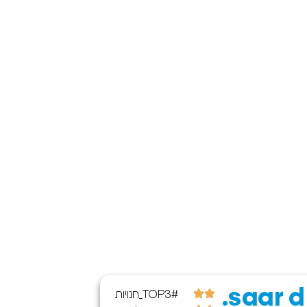
ony t.
saar d.
#TOP3_חנויות