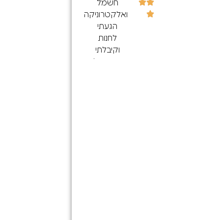
חשמל
ואלקטרוניקה
הגעתי
לחנות
וקיבלתי
שירות נפלא
הייתה לי
בעיה בשקע
טעינה
במכשיר
הסלולרי
הנציג בסניף
עשהטלפון
לבירור
בהאם יש
שקע טעינה
ונמסר לו
שבמזל
נשאר אחד