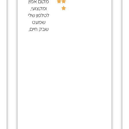
מקום אמין
ומקצועי,
לטלפון שלי
שמעט
שבק חיים,
ודרך איזי
מצאתי את
החנות מה
שקנה אותי
בעיקר זה
הכמות
הענקית של
הביקרות
החיוביות! :)
אז הגעתי
וכל מה
שנכתב נכון ,
מיקצועיות
ישר זיהה