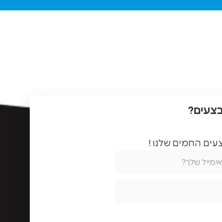
שירות אמין
ומהיר
מומלץ בחום
להגיע
לחווית
שירות שאין
בהרבה
מקומות
בצעים?
ים החמים שלנו !