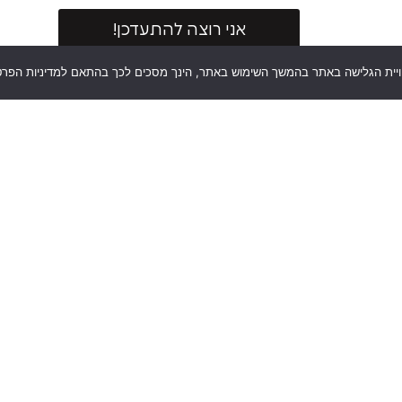
אני רוצה להתעדכן!
וויית הגלישה באתר בהמשך השימוש באתר, הינך מסכים לכך בהתאם למדיניות הפרט
יר
מאמרים אחרונים
סמארטפונים
סמ
טאבלטים
טא
מחשבים
מח
וגיימינג
וג
שמע
שמ
ומולטימדיה
ומ