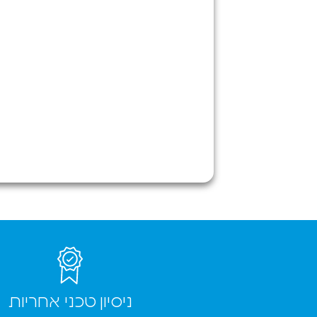
אחרון.
מדהים. בעל
השארתי
החנות עזר
את
לי להעביר
המכשיר
את המידע
תוך מספר
מהטלפון
שעות
סמסונג שלי
המכשיר
אל האייפון
זר מתוקן.
החדש ללא
נוסף יצאתי
שום תוספת
גם עם מגן
תשלום וענה
מסך
לי על כל
לטאבלט
השאלות
שלי והנציג
ששאלתי
בסניף גם
בנוגע
שם את
לטלפון.
המגן מסך
ממליץ בחום
בצורה
✌️
מושלמת.
ניסיון טכני אחריות
לסיכום