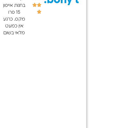
bony t.
חשמל
בחנות אייפון
אלקטרוניקה
15 פרו
הגעתי
מקס. כרגע
לחנות
אין כמעט
וקיבלתי
מלאי בשום
ירות נפלא
מקום בארץ
הייתה לי
(גם
עיה בשקע
ברשתות
טעינה
הגדולות)
במכשיר
התקשרתי
הסלולרי
ל-100 חנויות
נציג בסניף
בצפון
עשהטלפון
ולכולם לא
לבירור
היה פרט
בהאם יש
לחנות הזו.
קע טעינה
בלי קשר
ונמסר לו
המחיר היה
שבמזל
הגון,