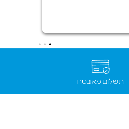
לסיכום
שירות אמין
ומהיר
מומלץ בחום
להגיע
לחווית
שירות שאין
בהרבה
מקומות
תשלום מאובטח