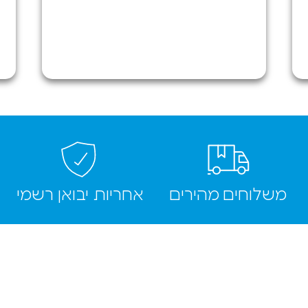
אני יצטרך
בשנית יחזור
לשם שוב.
בקיצור
הגעתי עם
טלפון
מקרטע!
ויצאתי עם
טלפון
כמעט חדש
תודה רבה!
משלוחים מהירים
אחריות יבואן רשמי