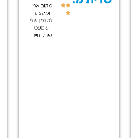
שרית מ.
מקום אמין
ומקצועי,
לטלפון שלי
שמעט
שבק חיים,
ודרך איזי
מצאתי את
החנות מה
שקנה אותי
בעיקר זה
הכמות
הענקית של
הביקרות
החיוביות! :)
אז הגעתי
וכל מה
שנכתב נכון ,
מיקצועיות