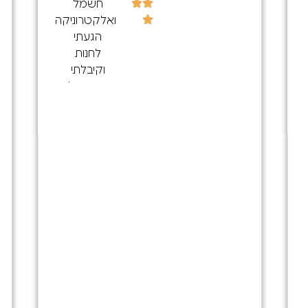
חשמל
ואלקטרוניקה
הגעתי
לחנות
וקיבלתי
שירות נפלא
הייתה לי
בעיה בשקע
טעינה
במכשיר
הסלולרי
הנציג בסניף
עשהטלפון
לבירור
בהאם יש
שקע טעינה
ונמסר לו
שבמזל
נשאר אחד