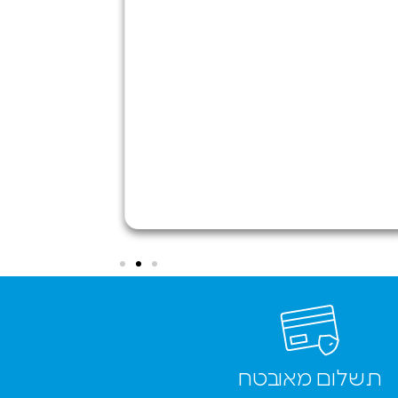
מדהים. בעל
החנות עזר
לי להעביר
את המידע
מהטלפון
סמסונג שלי
אל האייפון
החדש ללא
שום תוספת
תשלום וענה
לי על כל
השאלות
ששאלתי
בנוגע
לטלפון.
ממליץ בחום
✌️
תשלום מאובטח