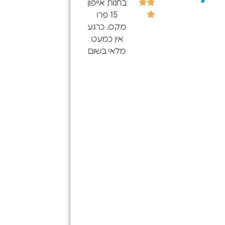
בחנות אייפון
15 פרו
מקס. כרגע
אין כמעט
מלאי בשום
מקום בארץ
(גם
ברשתות
הגדולות)
התקשרתי
ל-100 חנויות
בצפון
ולכולם לא
היה פרט
לחנות הזו.
בלי קשר
המחיר היה
הגון,
והשירות היה