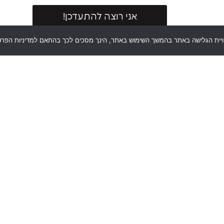
אני רוצה להתעדכן!
וויית הגלישה באתר בהמשך השימוש באתר, הינך מסכים לכך בהתאם למדיניות הפרט
יר
מאמרים אחרונים
סמארטפונים
סמ
טאבלטים
טא
מחשבים
מח
וגיימינג
וג
שמע
שמ
ומולטימדיה
ומ