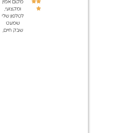
חנות אייפון
מקום אמין
15 פרו
ומקצועי,
קס. כרגע
לטלפון שלי
אין כמעט
שמעט
לאי בשום
שבק חיים,
קום בארץ
ודרך איזי
(גם
מצאתי את
ברשתות
החנות מה
הגדולות)
שקנה אותי
התקשרתי
בעיקר זה
ל-100 חנויות
הכמות
בצפון
הענקית של
ולכולם לא
הביקרות
היה פרט
החיוביות! :)
לחנות הזו.
אז הגעתי
בלי קשר
וכל מה
מחיר היה
שנכתב נכון ,
הגון,
מיקצועיות
השירות היה
ישר זיהה