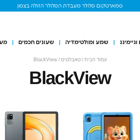
סמארטקום סלולר מעבדת הסלולר הזולה בצפון
גיימינג
שמע ומולטימדיה
שעונים חכמים
מע
עמוד הבית
/
טאבלטים
/ BlackView
BlackView