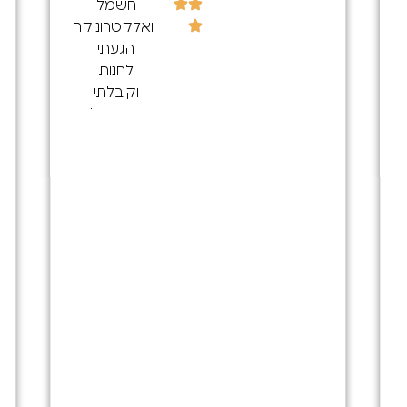
חשמל
ואלקטרוניקה
הגעתי
לחנות
וקיבלתי
שירות נפלא
הייתה לי
בעיה בשקע
טעינה
במכשיר
הסלולרי
הנציג בסניף
עשהטלפון
לבירור
בהאם יש
שקע טעינה
ונמסר לו
שבמזל
נשאר אחד