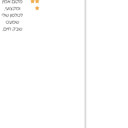
חנות אייפון
מקום אמין
15 פרו
ומקצועי,
קס. כרגע
לטלפון שלי
אין כמעט
שמעט
לאי בשום
שבק חיים,
קום בארץ
ודרך איזי
(גם
מצאתי את
ברשתות
החנות מה
הגדולות)
שקנה אותי
התקשרתי
בעיקר זה
ל-100 חנויות
הכמות
בצפון
הענקית של
ולכולם לא
הביקרות
היה פרט
החיוביות! :)
לחנות הזו.
אז הגעתי
בלי קשר
וכל מה
מחיר היה
שנכתב נכון ,
הגון,
מיקצועיות
השירות היה
ישר זיהה