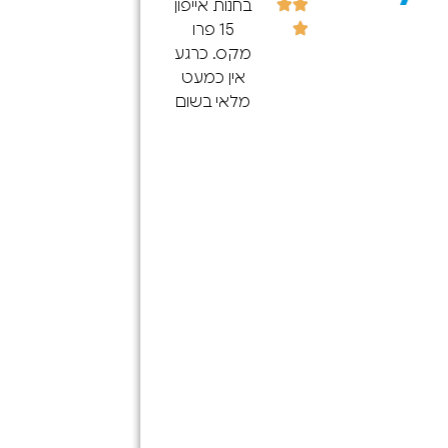
בחנות אייפון
15 פרו
מקס. כרגע
אין כמעט
מלאי בשום
מקום בארץ
(גם
ברשתות
הגדולות)
התקשרתי
ל-100 חנויות
בצפון
ולכולם לא
היה פרט
לחנות הזו.
בלי קשר
המחיר היה
הגון,
והשירות היה