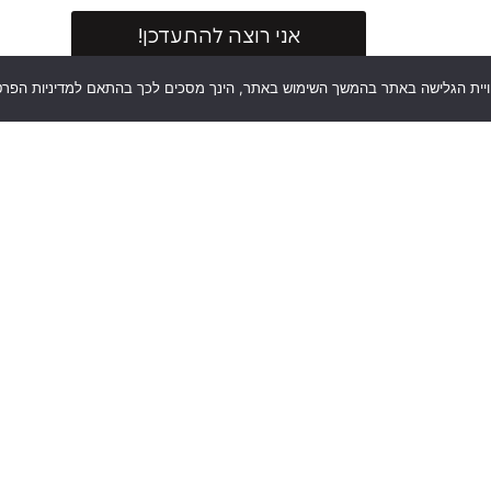
אני רוצה להתעדכן!
וויית הגלישה באתר בהמשך השימוש באתר, הינך מסכים לכך בהתאם למדיניות הפרט
יר
מאמרים אחרונים
סמארטפונים
סמ
טאבלטים
טא
מחשבים
מח
וגיימינג
וג
שמע
שמ
ומולטימדיה
ומ