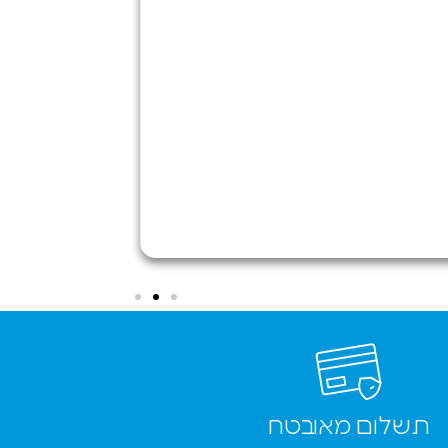
מדהים. בעל
החנות עזר
לי להעביר
את המידע
מהטלפון
סמסונג שלי
אל האייפון
החדש ללא
שום תוספת
תשלום וענה
לי על כל
השאלות
ששאלתי
בנוגע
לטלפון.
ממליץ בחום
✌️
תשלום מאובטח