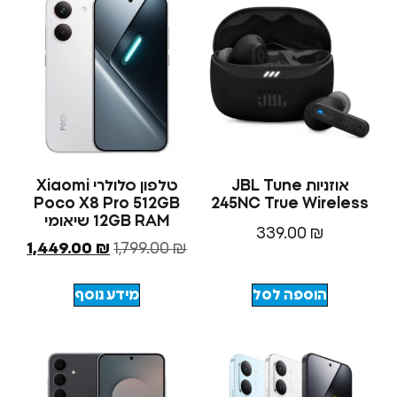
אוזניות JBL Tune
טלפון סלולרי Xiaomi
Poco X8 Pro 512GB
245NC True Wir
12GB RAM שיאומי
339.00
₪
1,449.00
₪
1,799.00
₪
הוספה לסל
מידע נוסף