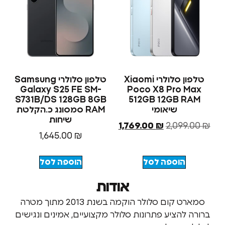
טלפון סלולרי Xiaomi
טלפון סלולרי Samsung
Galaxy S25 FE SM-
Poco X8 Pro 
S731B/DS 128GB 8GB
512GB 12GB 
שיאומי
RAM סמסונג כ.הקלטת
שיחות
1,769.00
₪
2,09
1,645.00
₪
הוספה לסל
הוספה לסל
אודות
סמארט קום סלולר הוקמה בשנת 2013 מתוך מטרה
להציע פתרונות סלולר מקצועיים, אמינים ונגישים