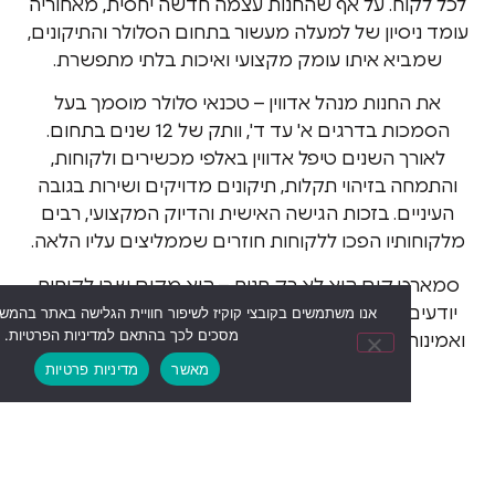
וח. על אף שהחנות עצמה חדשה יחסית, מאחוריה
סיון של למעלה מעשור בתחום הסלולר והתיקונים,
א איתו עומק מקצועי ואיכות בלתי מתפשרת.
חנות מנהל אדווין – טכנאי סלולר מוסמך בעל
הסמכות בדרגים א' עד ד', וותק של 12 שנים בתחום.
ך השנים טיפל אדווין באלפי מכשירים ולקוחות,
 בזיהוי תקלות, תיקונים מדויקים ושירות בגובה
ם. בזכות הגישה האישית והדיוק המקצועי, רבים
יו הפכו ללקוחות חוזרים שממליצים עליו הלאה.
קום היא לא רק חנות – היא מקום שבו לקוחות
 שהם בידיים טובות. השילוב בין ניסיון, מקצועיות
אנו משתמשים בקובצי קוקיז לשיפור חוויית הגלישה באתר בהמשך השימוש באת
מסכים לכך בהתאם למדיניות הפרטיות.
 הוא זה שמגדיר אותנו, ומבדל אותנו מכל השאר.
מאשר
מדיניות פרטיות
לחנות המוצרים